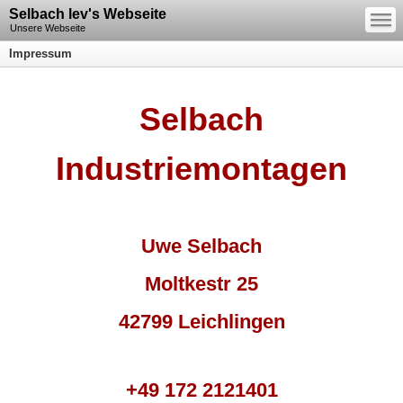
—
Selbach lev's Webseite
—
—
Unsere Webseite
Impressum
Selbach
Industriemontagen
Uwe Selbach
Moltkestr 25
42799 Leichlingen
+49 172 2121401